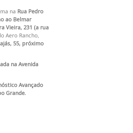
 uma na
Rua Pedro
imo ao Belmar
a Vieira, 231 (a rua
o Aero Rancho,
ajás, 55, próximo
zada na Avenida
nóstico Avançado
po Grande.