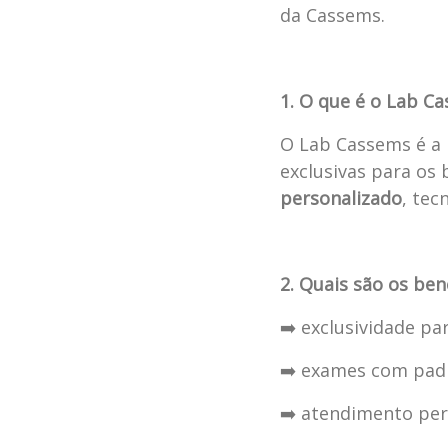
da Cassems.
1. O que é o Lab C
O Lab Cassems é a 
exclusivas para os 
personalizado
, tec
2. Quais são os ben
➡️ exclusividade pa
➡️ exames com padr
➡️ atendimento per