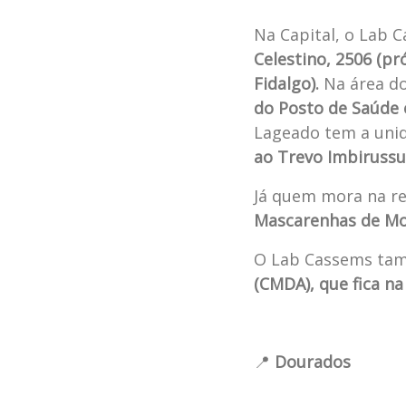
Na Capital, o Lab 
Celestino, 2506 (pr
Fidalgo).
Na área do
do Posto de Saúde e
Lageado tem a unid
ao Trevo Imbiruss
Já quem mora na re
Mascarenhas de Mo
O Lab Cassems ta
(CMDA), que fica n
📍
Dourados