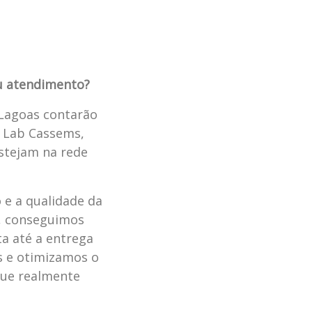
eu atendimento?
 Lagoas contarão
o Lab Cassems,
stejam na rede
 e a qualidade da
a, conseguimos
ta até a entrega
s e otimizamos o
que realmente