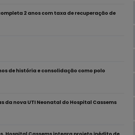
 completa 2 anos com taxa de recuperação de
nos de história e consolidação como polo
as da nova UTI Neonatal do Hospital Cassems
s, Hospital Cassems integra projeto inédito de