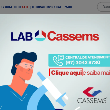
67 3314-1010
24H
| DOURADOS:
67 3411-7530
ms
Unidades de Atendimento
Hospitais
Serviços