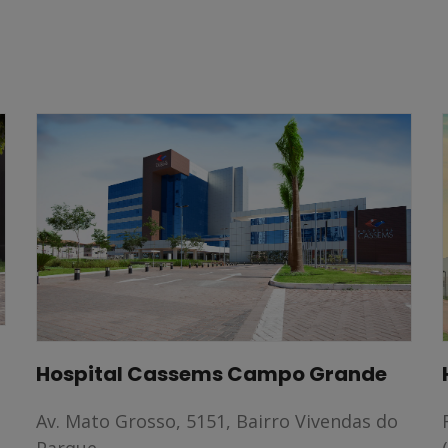
Hospital Cassems Naviraí
Av. Dourados, 1425, Jardim União
(67) 3461-2200