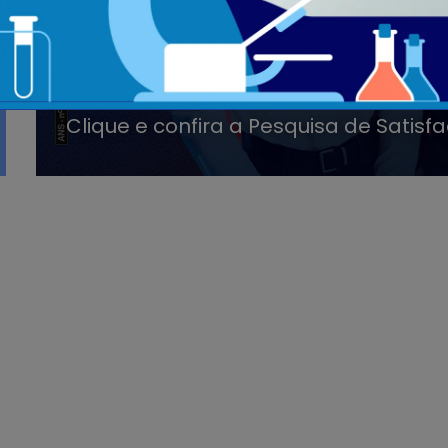
Anterior
Lab Cassems: confira suas guias ante
procedimentos