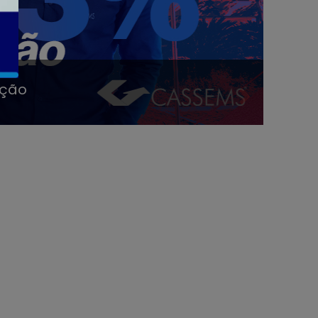
s de realizar exames e
Próxi